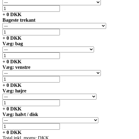
+
0
DKK
Bageste trekant
+
0
DKK
Væg: bag
+
0
DKK
Væg: venstre
+
0
DKK
Væg: højre
+
0
DKK
Væg: halvt / disk
+
0
DKK
Total inkl. moms:
DKK