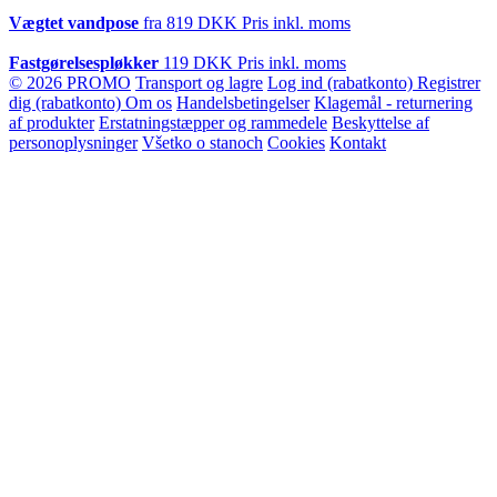
Vægtet vandpose
fra
819 DKK
Pris inkl. moms
Fastgørelsespløkker
119 DKK
Pris inkl. moms
© 2026 PROMO
Transport og lagre
Log ind (rabatkonto)
Registrer
dig (rabatkonto)
Om os
Handelsbetingelser
Klagemål - returnering
af produkter
Erstatningstæpper og rammedele
Beskyttelse af
personoplysninger
Všetko o stanoch
Cookies
Kontakt