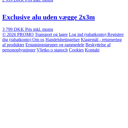
Exclusive alu uden vægge 2x3m
3 799 DKK
Pris inkl. moms
© 2026 PROMO
Transport og lagre
Log ind (rabatkonto)
Registrer
dig (rabatkonto)
Om os
Handelsbetingelser
Klagemål - returnering
af produkter
Erstatningstæpper og rammedele
Beskyttelse af
personoplysninger
Všetko o stanoch
Cookies
Kontakt